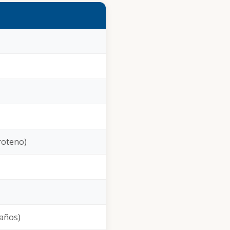
aroteno)
 años)