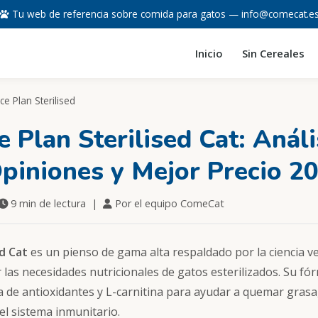
Tu web de referencia sobre comida para gatos —
info@comecat.e
Inicio
Sin Cereales
nce Plan Sterilised
e Plan Sterilised Cat: Análi
piniones y Mejor Precio 2
9 min de lectura |
Por el equipo ComeCat
ed Cat
es un pienso de gama alta respaldado por la ciencia ve
 las necesidades nutricionales de gatos esterilizados. Su f
va de antioxidantes y L-carnitina para ayudar a quemar gras
el sistema inmunitario.