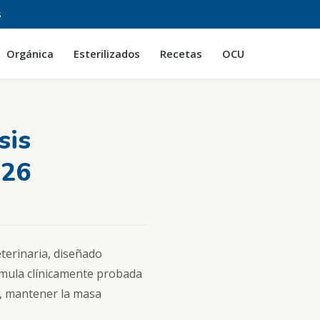
s
Orgánica
Esterilizados
Recetas
OCU
sis
026
terinaria, diseñado
órmula clínicamente probada
a, mantener la masa