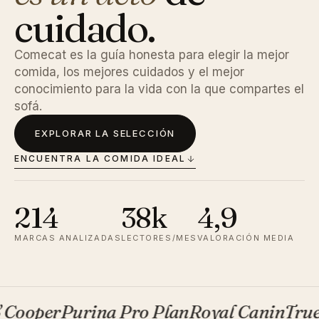
cuidado.
Comecat es la guía honesta para elegir la mejor
comida, los mejores cuidados y el mejor
conocimiento para la vida con la que compartes el
sofá.
EXPLORAR LA SELECCIÓN
ENCUENTRA LA COMIDA IDEAL
214
38k
4,9
MARCAS ANALIZADAS
LECTORES/MES
VALORACIÓN MEDIA
per
Purina Pro Plan
Royal Canin
True Inst