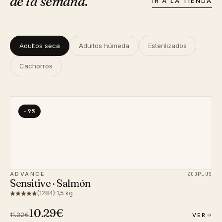
de la semana
.
IR A LA TIENDA
Adultos seca
Adultos húmeda
Esterilizados
Cachorros
−9%
ADVANCE
ZOOPLUS
Sensitive · Salmón
(1284)
·
1,5 kg
10.29€
11.32€
VER