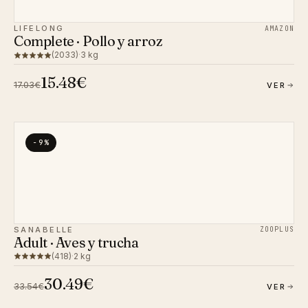
LIFELONG
AMAZON
Complete · Pollo y arroz
(2033)
·
3 kg
15.48€
17.03€
VER
−9%
SANABELLE
ZOOPLUS
Adult · Aves y trucha
(418)
·
2 kg
30.49€
33.54€
VER