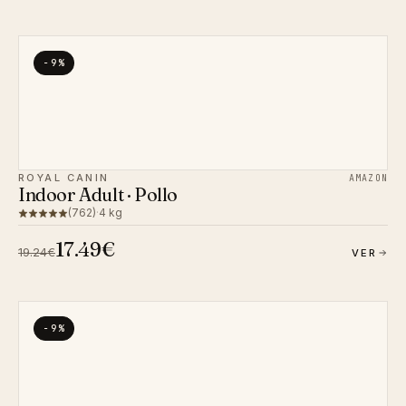
−9%
ROYAL CANIN
AMAZON
Indoor Adult · Pollo
(762)
·
4 kg
17.49€
19.24€
VER
−9%