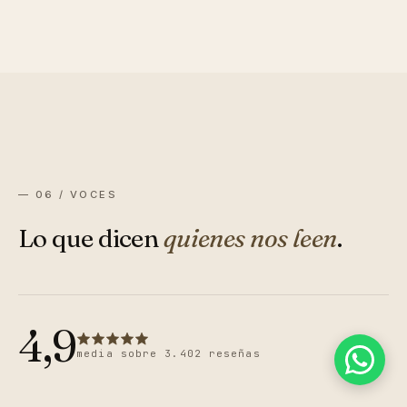
— 06 / VOCES
Lo que dicen
quienes nos leen
.
4,9
media sobre 3.402 reseñas