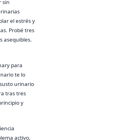
 sin
rinarias
ar el estrés y
as. Probé tres
s asequibles.
nary para
nario te lo
usto urinario
a tras tres
rincipio y
iencia
blema activo,