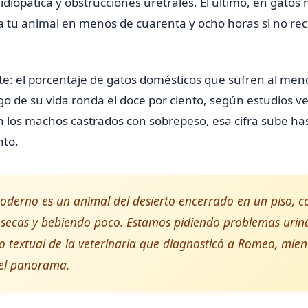
tis idiopática y obstrucciones uretrales. El último, en gato
 tu animal en menos de cuarenta y ocho horas si no rec
e: el porcentaje de gatos domésticos que sufren al men
go de su vida ronda el doce por ciento, según estudios ve
n los machos castrados con sobrepeso, esa cifra sube has
nto.
oderno es un animal del desierto encerrado en un piso, 
 secas y bebiendo poco. Estamos pidiendo problemas urin
 textual de la veterinaria que diagnosticó a Romeo, mie
 el panorama.