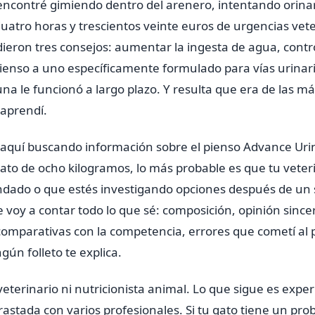
 encontré gimiendo dentro del arenero, intentando orinar
uatro horas y trescientos veinte euros de urgencias vete
eron tres consejos: aumentar la ingesta de agua, control
pienso a uno específicamente formulado para vías urinari
na le funcionó a largo plazo. Y resulta que era de las má
 aprendí.
o aquí buscando información sobre el pienso Advance Uri
ato de ocho kilogramos, lo más probable es que tu veteri
ado o que estés investigando opciones después de un s
e voy a contar todo lo que sé: composición, opinión sincer
comparativas con la competencia, errores que cometí al p
gún folleto te explica.
veterinario ni nutricionista animal. Lo que sigue es exper
astada con varios profesionales. Si tu gato tiene un pro