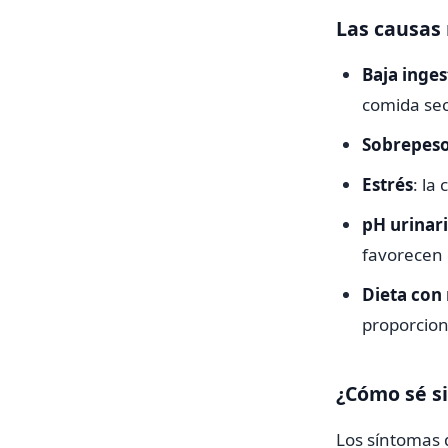
Las causas
Baja inge
comida se
Sobrepes
Estrés
: la
pH urinar
favorecen 
Dieta con
proporcion
¿Cómo sé si
Los síntomas d