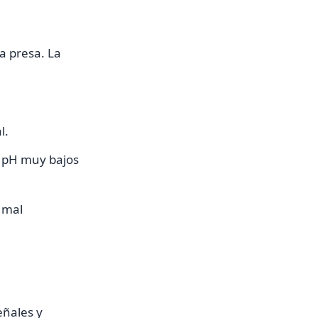
la presa. La
l.
a, pH muy bajos
 mal
eñales y