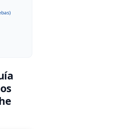
ebas)
uía
ños
 he