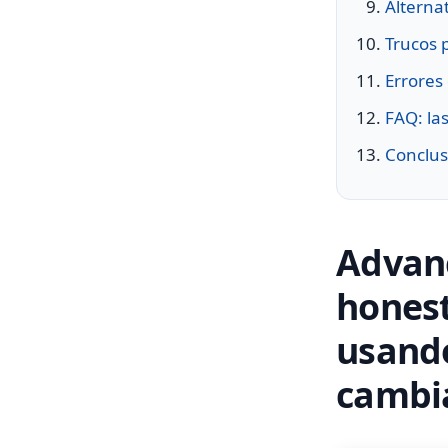
Alterna
Trucos 
Errores
FAQ: la
Conclus
Advanc
honest
usando
cambia