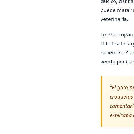
cálcico, cisti
puede matar a
veterinaria.
Lo preocupant
FLUTD a lo lar
recientes. Y e
veinte por cie
"El gato m
croquetas
comentario
explicaba