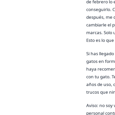
de febrero lo
conseguirlo. C
después, me di
cambiarle el 
marcas. Solo u
Esto es lo que
Si has llegad
gatos en form
haya recomend
con tu gato. T
años de uso, 
trucos que nin
Aviso: no soy 
personal contr