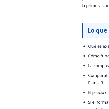
la primera con
Lo que
Qué es exa
Cómo funci
La composi
Comparativ
Plan UR
El precio 
Si el form