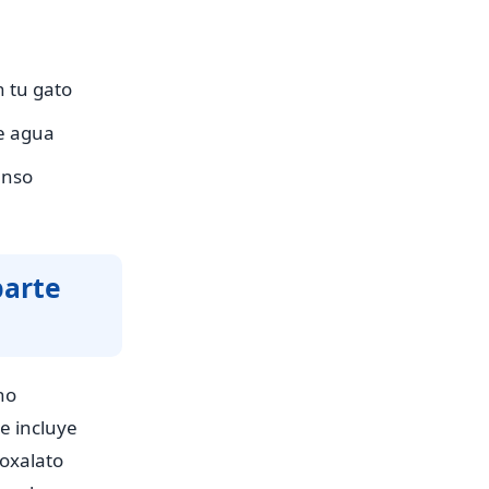
n tu gato
e agua
enso
parte
no
ue incluye
 oxalato