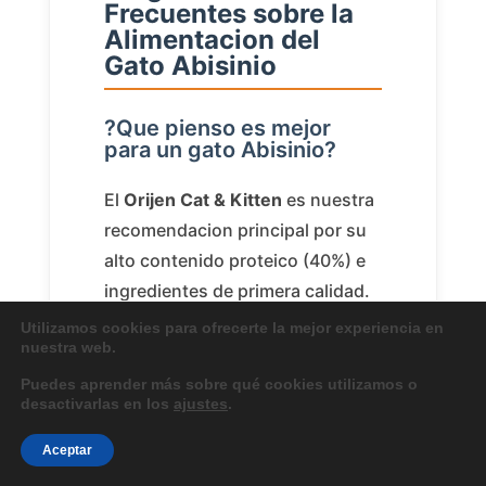
Frecuentes sobre la
Alimentacion del
Gato Abisinio
?Que pienso es mejor
para un gato Abisinio?
El
Orijen Cat & Kitten
es nuestra
recomendacion principal por su
alto contenido proteico (40%) e
ingredientes de primera calidad.
Taste of the Wild Canyon River
Utilizamos cookies para ofrecerte la mejor experiencia en
nuestra web.
es la mejor alternativa en relacion
calidad-precio con un
Puedes aprender más sobre qué cookies utilizamos o
desactivarlas en los
ajustes
.
impresionante 42% de proteina
de pescado.
Aceptar