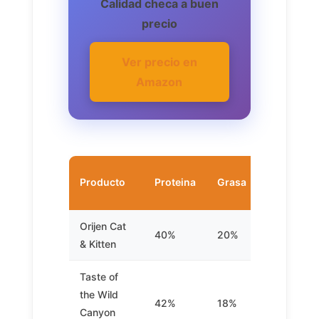
Calidad checa a buen
precio
Ver precio en
Amazon
Sin
Producto
Proteina
Grasa
cereales
Orijen Cat
40%
20%
Si
& Kitten
Taste of
the Wild
42%
18%
Si
Canyon