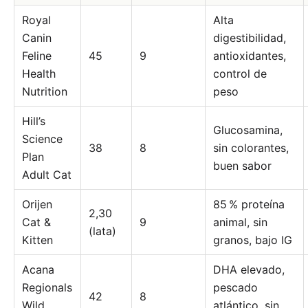
Royal
Alta
Canin
digestibilidad,
Feline
45
9
antioxidantes,
Health
control de
Nutrition
peso
Hill’s
Glucosamina,
Science
38
8
sin colorantes,
Plan
buen sabor
Adult Cat
Orijen
85 % proteína
2,30
Cat &
9
animal, sin
(lata)
Kitten
granos, bajo IG
Acana
DHA elevado,
Regionals
pescado
42
8
Wild
atlántico, sin