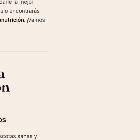
darle la mejor
culo encontrarás
nutrición
. ¡Vamos
a
on
os
scotas sanas y