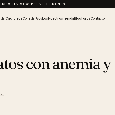
TENIDO REVISADO POR VETERINARIOS
da Cachorros
Comida Adultos
Nosotros
Tienda
Blog
Foros
Contacto
tos con anemia y
IOS