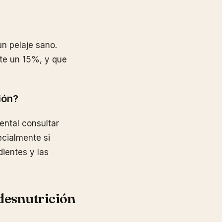
n pelaje sano.
te un 15%, y que
ión?
ental consultar
ecialmente si
dientes y las
desnutrición