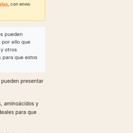
plus
, con envio
tos pueden
 por ello que
 y otros
s para que estos
s pueden presentar
s, aminoácidos y
deales para que