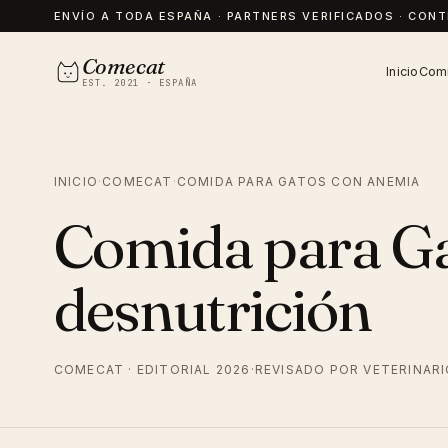
ENVÍO A TODA ESPAÑA · PARTNERS VERIFICADOS · CON
Comecat
Inicio
Comi
EST. 2021 · ESPAÑA
INICIO
·
COMECAT
·
COMIDA PARA GATOS CON ANEMIA
Comida para Ga
desnutrición
COMECAT · EDITORIAL 2026
·
REVISADO POR VETERINAR