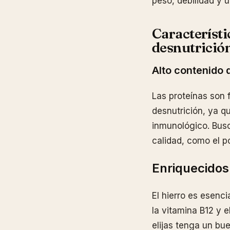
peso, debilidad y 
Característi
desnutrició
Alto contenido 
Las proteínas son 
desnutrición, ya q
inmunológico. Bus
calidad, como el po
Enriquecidos
El hierro es esenc
la vitamina B12 y 
elijas tenga un bue