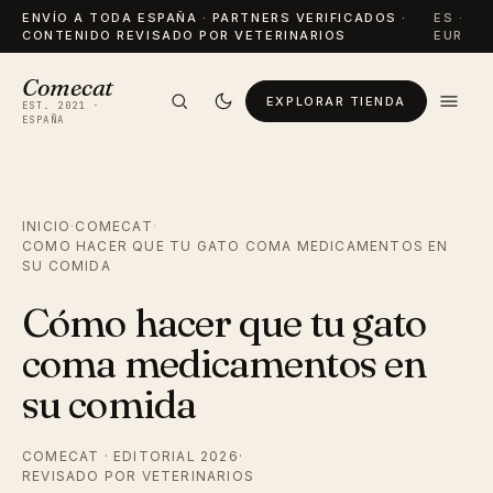
ENVÍO A TODA ESPAÑA · PARTNERS VERIFICADOS ·
ES ·
CONTENIDO REVISADO POR VETERINARIOS
EUR
Comecat
EXPLORAR TIENDA
EST. 2021 ·
ESPAÑA
INICIO
·
COMECAT
·
COMO HACER QUE TU GATO COMA MEDICAMENTOS EN
SU COMIDA
Cómo hacer que tu gato
coma medicamentos en
su comida
COMECAT · EDITORIAL 2026
·
REVISADO POR VETERINARIOS