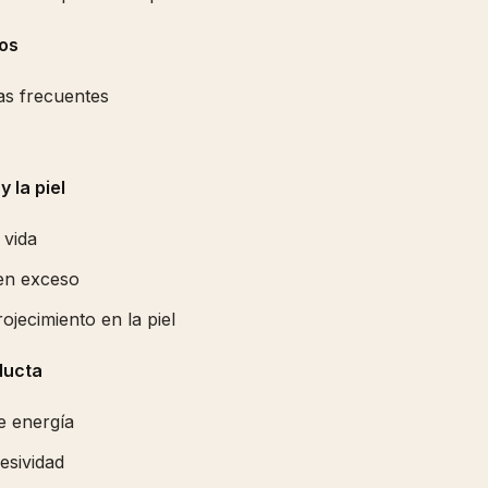
os
as frecuentes
 la piel
 vida
 en exceso
rojecimiento en la piel
ducta
e energía
resividad