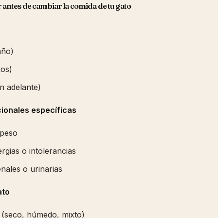
 antes de cambiar la comida de tu gato
año)
ños)
n adelante)
ionales específicas
epeso
rgias o intolerancias
ales o urinarias
ato
 (seco, húmedo, mixto)