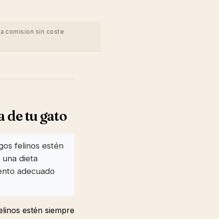
na comision sin coste
 de tu gato
os felinos estén
 una dieta
mento adecuado
linos estén siempre