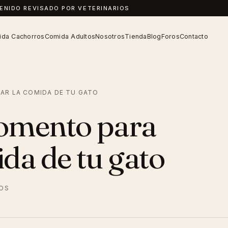
TENIDO REVISADO POR VETERINARIOS
da Cachorros
Comida Adultos
Nosotros
Tienda
Blog
Foros
Contacto
AR LA COMIDA DE TU GATO
omento para
da de tu gato
IOS