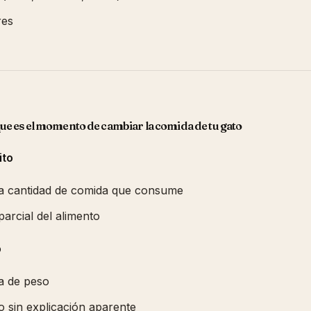
res
que es el momento de cambiar la comida de tu gato
ito
la cantidad de comida que consume
parcial del alimento
o
a de peso
 sin explicación aparente