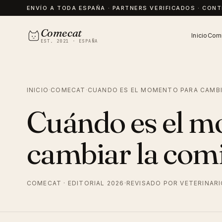
ENVÍO A TODA ESPAÑA · PARTNERS VERIFICADOS · CON
Comecat
Inicio
Comi
EST. 2021 · ESPAÑA
INICIO
·
COMECAT
·
CUANDO ES EL MOMENTO PARA CAMBI
Cuándo es el m
cambiar la comi
COMECAT · EDITORIAL 2026
·
REVISADO POR VETERINAR